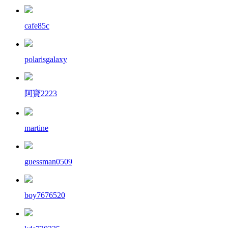
cafe85c
polarisgalaxy
阿寶2223
martine
guessman0509
boy7676520