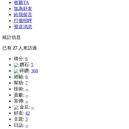
收聽TA
加為好友
給我留言
打個招呼
發送消息
統計信息
已有
27
人來訪過
積分:
6
鑽石:
5
碎鑽:
368
經驗:
6
幫助:
7
技術:
--
貢獻:
--
宣傳:
--
金豆:
--
好友:
42
主題:
3
日誌:
--