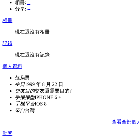
相冊:
--
分享:
--
相冊
現在還沒有相冊
記錄
現在還沒有記錄
個人資料
性別
男
生日
1999 年 8 月 22 日
交友目的
交友還需要目的?
手機機型
IPHONE 6 +
手機平台
IOS 8
來自
台灣
查看全部個
動態