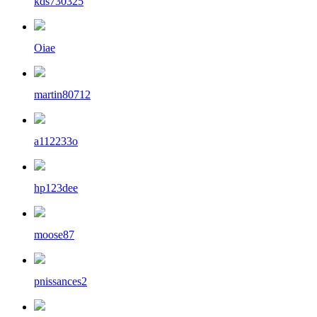
kds730325
Oiae
martin80712
a112233o
hp123dee
moose87
pnissances2