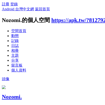
註冊
登錄
Android 台灣中文網
返回首頁
Nozomi.的個人空間
https://apk.tw/?81279
空間首頁
動態
記錄
日誌
相冊
主題
分享
留言板
個人資料
頭像
Nozomi.