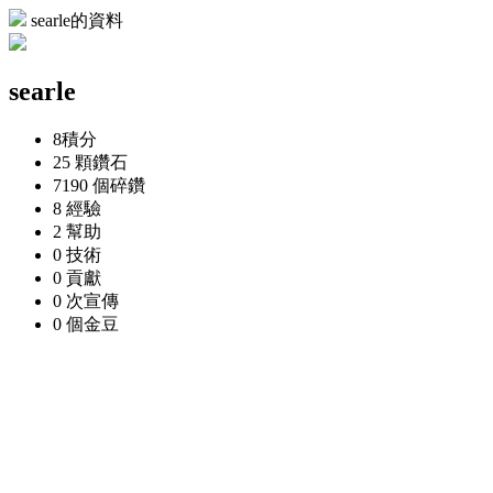
searle的資料
searle
8
積分
25 顆
鑽石
7190 個
碎鑽
8
經驗
2
幫助
0
技術
0
貢獻
0 次
宣傳
0 個
金豆