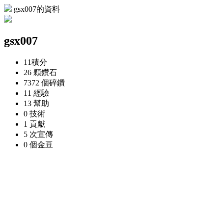
gsx007的資料
gsx007
11
積分
26 顆
鑽石
7372 個
碎鑽
11
經驗
13
幫助
0
技術
1
貢獻
5 次
宣傳
0 個
金豆