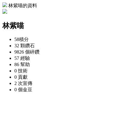
林紫喵的資料
林紫喵
58
積分
32 顆
鑽石
9826 個
碎鑽
57
經驗
86
幫助
0
技術
0
貢獻
2 次
宣傳
0 個
金豆