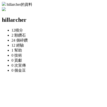
hillarcher的資料
hillarcher
12
積分
2 顆
鑽石
24 個
碎鑽
12
經驗
1
幫助
0
技術
0
貢獻
0 次
宣傳
0 個
金豆