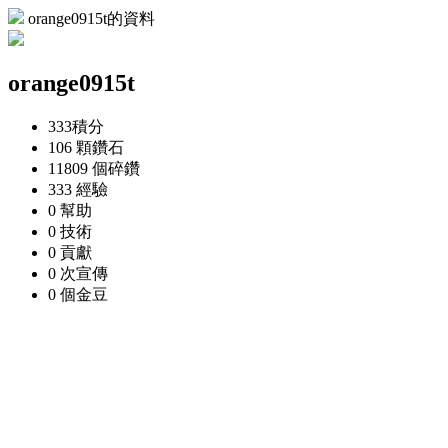
orange0915t的資料
orange0915t
333
積分
106 顆
鑽石
11809 個
碎鑽
333
經驗
0
幫助
0
技術
0
貢獻
0 次
宣傳
0 個
金豆