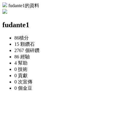
fudante1的資料
fudante1
86
積分
15 顆
鑽石
2767 個
碎鑽
86
經驗
4
幫助
0
技術
0
貢獻
0 次
宣傳
0 個
金豆