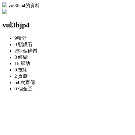
vul3bjp4的資料
vul3bjp4
9
積分
0 顆
鑽石
258 個
碎鑽
8
經驗
16
幫助
0
技術
2
貢獻
64 次
宣傳
0 個
金豆