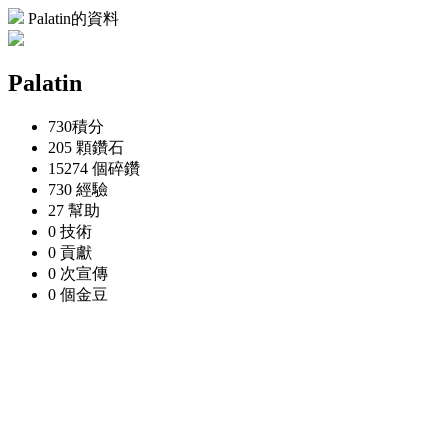
Palatin的資料
Palatin
730
積分
205 顆
鑽石
15274 個
碎鑽
730
經驗
27
幫助
0
技術
0
貢獻
0 次
宣傳
0 個
金豆