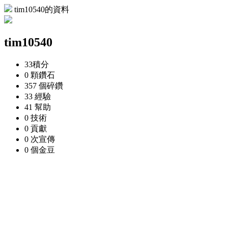
tim10540的資料
tim10540
33
積分
0 顆
鑽石
357 個
碎鑽
33
經驗
41
幫助
0
技術
0
貢獻
0 次
宣傳
0 個
金豆