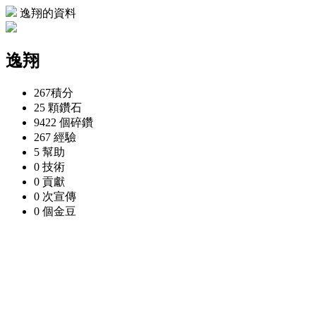
逸翔的資料
逸翔
267
積分
25 顆
鑽石
9422 個
碎鑽
267
經驗
5
幫助
0
技術
0
貢獻
0 次
宣傳
0 個
金豆