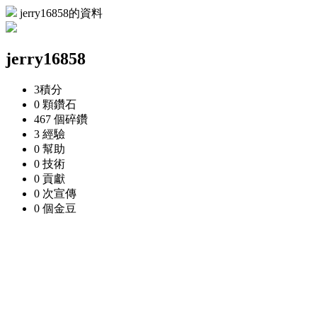
jerry16858的資料
jerry16858
3
積分
0 顆
鑽石
467 個
碎鑽
3
經驗
0
幫助
0
技術
0
貢獻
0 次
宣傳
0 個
金豆