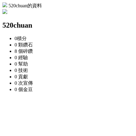
520chuan的資料
520chuan
0
積分
0 顆
鑽石
8 個
碎鑽
0
經驗
0
幫助
0
技術
0
貢獻
0 次
宣傳
0 個
金豆