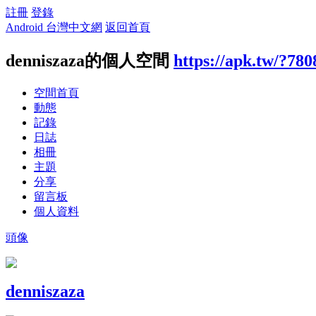
註冊
登錄
Android 台灣中文網
返回首頁
denniszaza的個人空間
https://apk.tw/?780
空間首頁
動態
記錄
日誌
相冊
主題
分享
留言板
個人資料
頭像
denniszaza