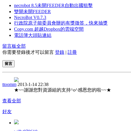
necrobot 8.5未開FEEDER自動出國狙擊
雙開未開FEEDER
NecroBot V0.7.3
行政院原子能委員會辦的有獎徵答，快來抽獎
Copy.com 超越Dropbox的雲端空間
電話簿大頭貼連結
留言板
全部
你需要登錄後才可以留言
登錄
|
註冊
留言
ttoomm
2013-1-14 22:38
★~~謝謝您對資源組的支持^o^感恩您的啦~~★
查看全部
好友