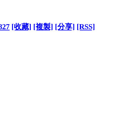
827
[收藏]
[複製]
[分享]
[RSS]