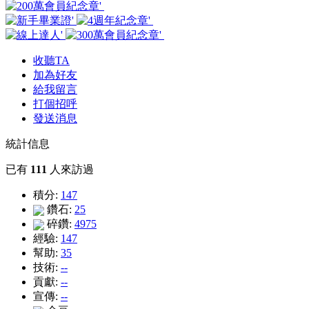
收聽TA
加為好友
給我留言
打個招呼
發送消息
統計信息
已有
111
人來訪過
積分:
147
鑽石:
25
碎鑽:
4975
經驗:
147
幫助:
35
技術:
--
貢獻:
--
宣傳:
--