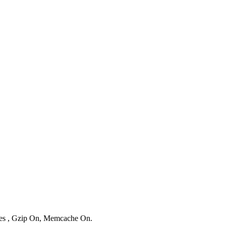
ries , Gzip On, Memcache On.