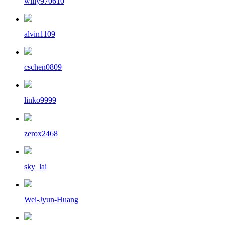
willy970610
alvin1109
cschen0809
linko9999
zerox2468
sky_lai
Wei-Jyun-Huang