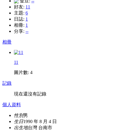
金豆:
--
好友:
11
主題:
6
日誌:
1
相冊:
1
分享:
--
相冊
11
圖片數: 4
記錄
現在還沒有記錄
個人資料
性別
男
生日
1990 年 8 月 4 日
出生地
台灣 台南市