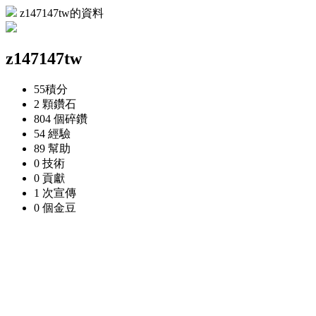
z147147tw的資料
z147147tw
55
積分
2 顆
鑽石
804 個
碎鑽
54
經驗
89
幫助
0
技術
0
貢獻
1 次
宣傳
0 個
金豆