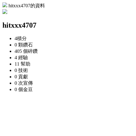
hitxxx4707的資料
hitxxx4707
4
積分
0 顆
鑽石
405 個
碎鑽
4
經驗
11
幫助
0
技術
0
貢獻
0 次
宣傳
0 個
金豆