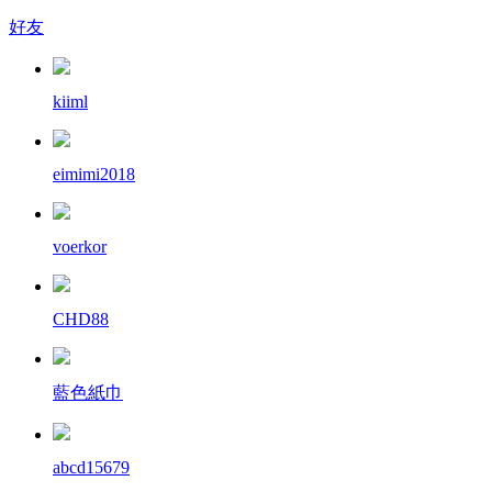
好友
kiiml
eimimi2018
voerkor
CHD88
藍色紙巾
abcd15679