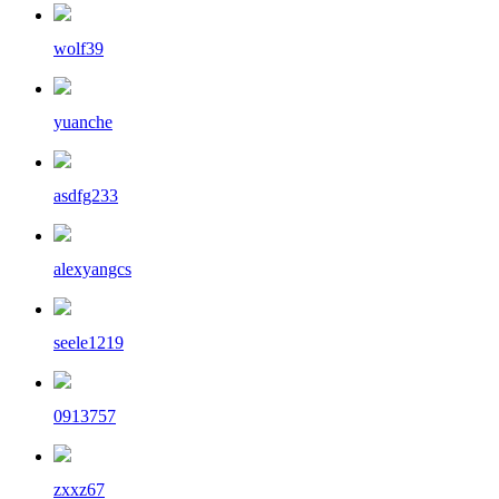
wolf39
yuanche
asdfg233
alexyangcs
seele1219
0913757
zxxz67