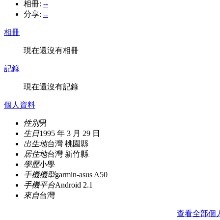
相冊:
--
分享:
--
相冊
現在還沒有相冊
記錄
現在還沒有記錄
個人資料
性別
男
生日
1995 年 3 月 29 日
出生地
台灣 桃園縣
居住地
台灣 新竹縣
學歷
小學
手機機型
garmin-asus A50
手機平台
Android 2.1
來自
台灣
查看全部個