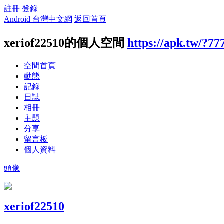
註冊
登錄
Android 台灣中文網
返回首頁
xeriof22510的個人空間
https://apk.tw/?77
空間首頁
動態
記錄
日誌
相冊
主題
分享
留言板
個人資料
頭像
xeriof22510