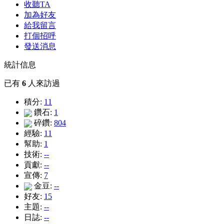
收聽TA
加為好友
給我留言
打個招呼
發送消息
統計信息
已有
6
人來訪過
積分:
11
鑽石:
1
碎鑽:
804
經驗:
11
幫助:
1
技術:
--
貢獻:
--
宣傳:
7
金豆:
--
好友:
15
主題:
--
日誌:
--