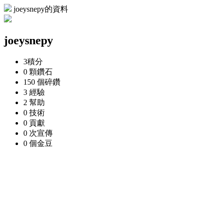
joeysnepy的資料
joeysnepy
3
積分
0 顆
鑽石
150 個
碎鑽
3
經驗
2
幫助
0
技術
0
貢獻
0 次
宣傳
0 個
金豆