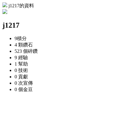
j1217的資料
j1217
9
積分
4 顆
鑽石
523 個
碎鑽
9
經驗
1
幫助
0
技術
0
貢獻
0 次
宣傳
0 個
金豆