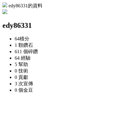
edy86331的資料
edy86331
64
積分
1 顆
鑽石
611 個
碎鑽
64
經驗
5
幫助
0
技術
0
貢獻
3 次
宣傳
0 個
金豆