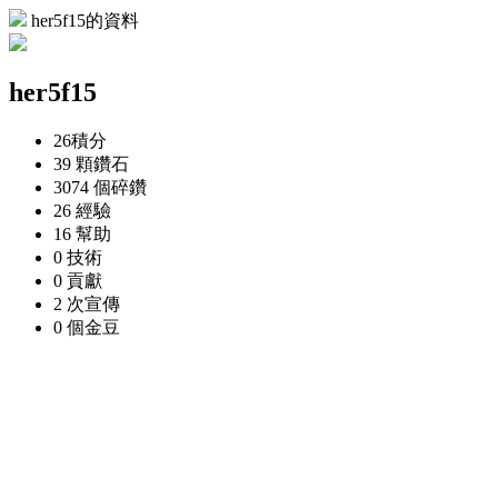
her5f15的資料
her5f15
26
積分
39 顆
鑽石
3074 個
碎鑽
26
經驗
16
幫助
0
技術
0
貢獻
2 次
宣傳
0 個
金豆