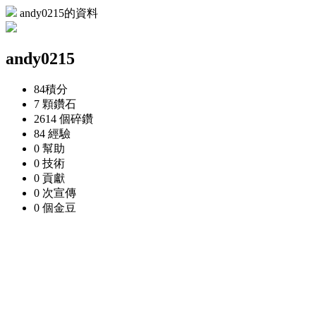
andy0215的資料
andy0215
84
積分
7 顆
鑽石
2614 個
碎鑽
84
經驗
0
幫助
0
技術
0
貢獻
0 次
宣傳
0 個
金豆