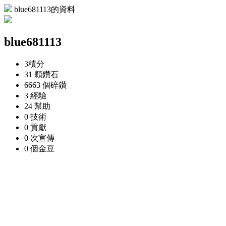
blue681113的資料
blue681113
3
積分
31 顆
鑽石
6663 個
碎鑽
3
經驗
24
幫助
0
技術
0
貢獻
0 次
宣傳
0 個
金豆