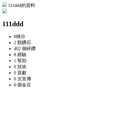
111ddd的資料
111ddd
8
積分
2 顆
鑽石
402 個
碎鑽
8
經驗
1
幫助
0
技術
0
貢獻
0 次
宣傳
0 個
金豆