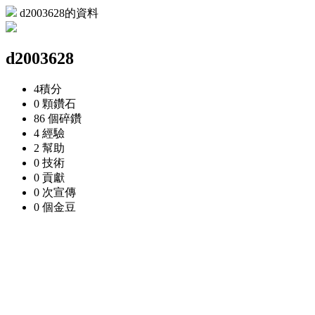
d2003628的資料
d2003628
4
積分
0 顆
鑽石
86 個
碎鑽
4
經驗
2
幫助
0
技術
0
貢獻
0 次
宣傳
0 個
金豆