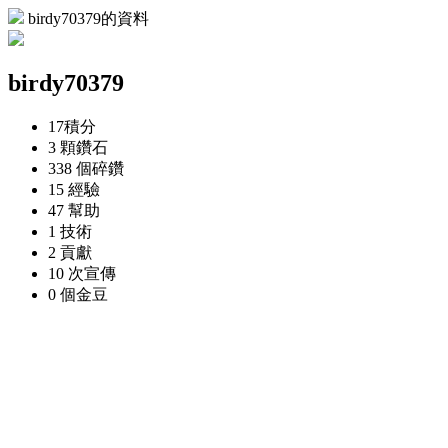
birdy70379的資料
birdy70379
17
積分
3 顆
鑽石
338 個
碎鑽
15
經驗
47
幫助
1
技術
2
貢獻
10 次
宣傳
0 個
金豆