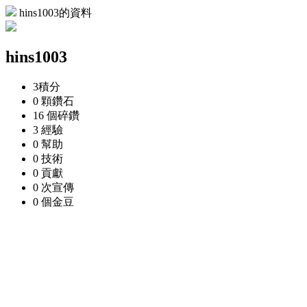
hins1003的資料
hins1003
3
積分
0 顆
鑽石
16 個
碎鑽
3
經驗
0
幫助
0
技術
0
貢獻
0 次
宣傳
0 個
金豆