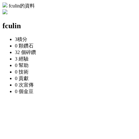
fculin的資料
fculin
3
積分
0 顆
鑽石
32 個
碎鑽
3
經驗
0
幫助
0
技術
0
貢獻
0 次
宣傳
0 個
金豆