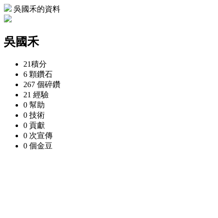
吳國禾的資料
吳國禾
21
積分
6 顆
鑽石
267 個
碎鑽
21
經驗
0
幫助
0
技術
0
貢獻
0 次
宣傳
0 個
金豆