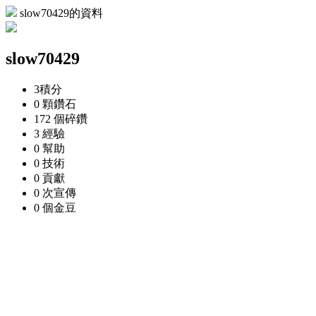
slow70429的資料
slow70429
3
積分
0 顆
鑽石
172 個
碎鑽
3
經驗
0
幫助
0
技術
0
貢獻
0 次
宣傳
0 個
金豆