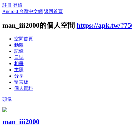
註冊
登錄
Android 台灣中文網
返回首頁
man_iii2000的個人空間
https://apk.tw/?7
空間首頁
動態
記錄
日誌
相冊
主題
分享
留言板
個人資料
頭像
man_iii2000