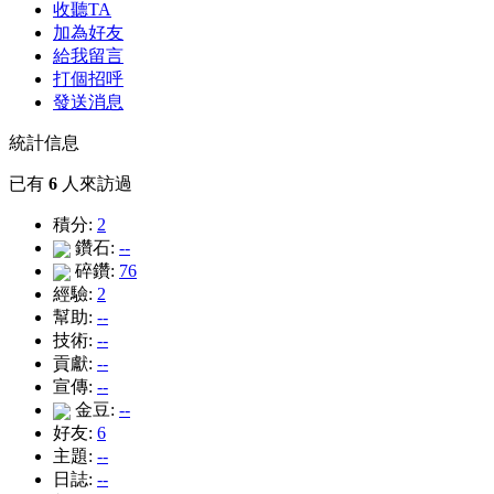
收聽TA
加為好友
給我留言
打個招呼
發送消息
統計信息
已有
6
人來訪過
積分:
2
鑽石:
--
碎鑽:
76
經驗:
2
幫助:
--
技術:
--
貢獻:
--
宣傳:
--
金豆:
--
好友:
6
主題:
--
日誌:
--