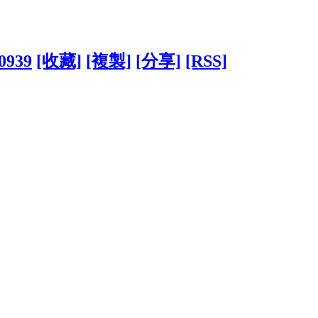
50939
[收藏]
[複製]
[分享]
[RSS]