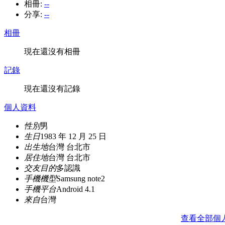
相冊:
--
分享:
--
相冊
現在還沒有相冊
記錄
現在還沒有記錄
個人資料
性別
男
生日
1983 年 12 月 25 日
出生地
台灣 台北市
居住地
台灣 台北市
交友目的
多認識
手機機型
Samsung note2
手機平台
Android 4.1
來自
台灣
查看全部個