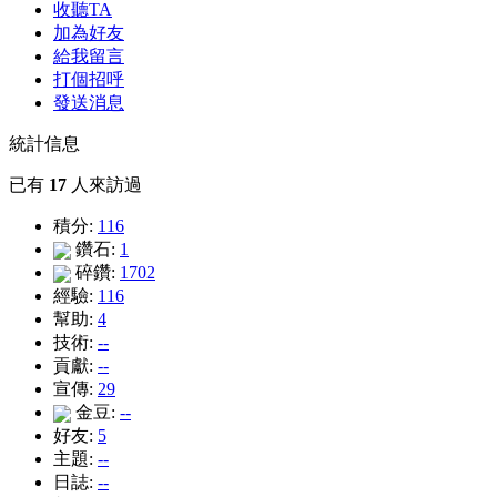
收聽TA
加為好友
給我留言
打個招呼
發送消息
統計信息
已有
17
人來訪過
積分:
116
鑽石:
1
碎鑽:
1702
經驗:
116
幫助:
4
技術:
--
貢獻:
--
宣傳:
29
金豆:
--
好友:
5
主題:
--
日誌:
--