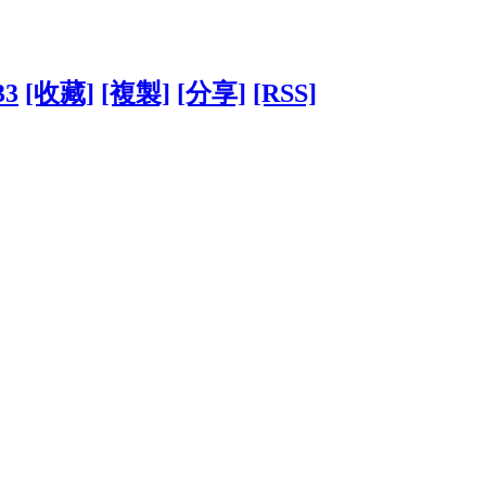
33
[收藏]
[複製]
[分享]
[RSS]