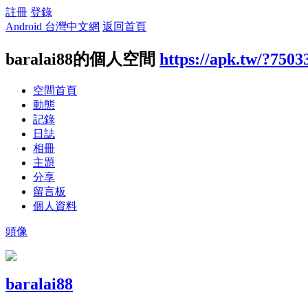
註冊
登錄
Android 台灣中文網
返回首頁
baralai88的個人空間
https://apk.tw/?7503
空間首頁
動態
記錄
日誌
相冊
主題
分享
留言板
個人資料
頭像
baralai88