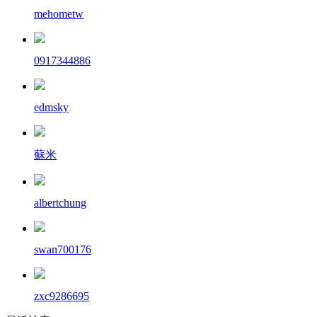
mehometw
0917344886
edmsky
蘇米
albertchung
swan700176
zxc9286695