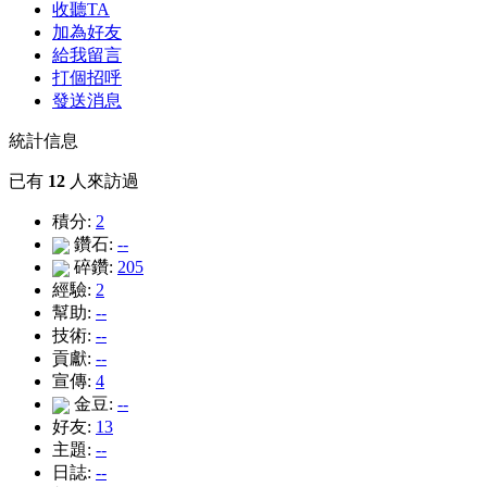
收聽TA
加為好友
給我留言
打個招呼
發送消息
統計信息
已有
12
人來訪過
積分:
2
鑽石:
--
碎鑽:
205
經驗:
2
幫助:
--
技術:
--
貢獻:
--
宣傳:
4
金豆:
--
好友:
13
主題:
--
日誌:
--