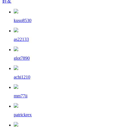
好友
kuso8530
as22133
glot7890
achi1210
mm77ii
patrickrex