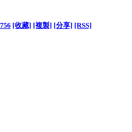
8756
[收藏]
[複製]
[分享]
[RSS]