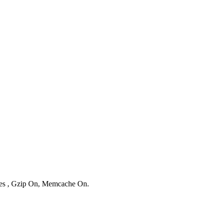
ries , Gzip On, Memcache On.