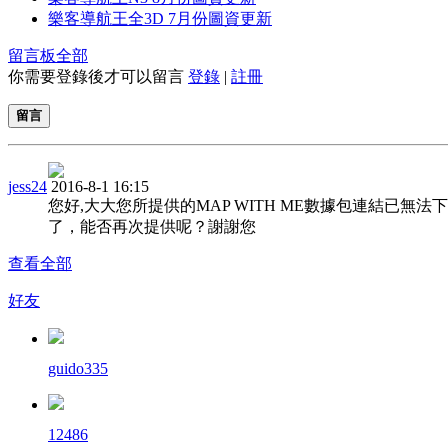
樂客導航王全3D 7月份圖資更新
留言板
全部
你需要登錄後才可以留言
登錄
|
註冊
留言
jess24
2016-8-1 16:15
您好,大大您所提供的MAP WITH ME數據包連結已無法
了，能否再次提供呢？謝謝您
查看全部
好友
guido335
12486