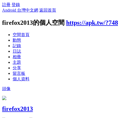
註冊
登錄
Android 台灣中文網
返回首頁
firefox2013的個人空間
https://apk.tw/?74
空間首頁
動態
記錄
日誌
相冊
主題
分享
留言板
個人資料
頭像
firefox2013