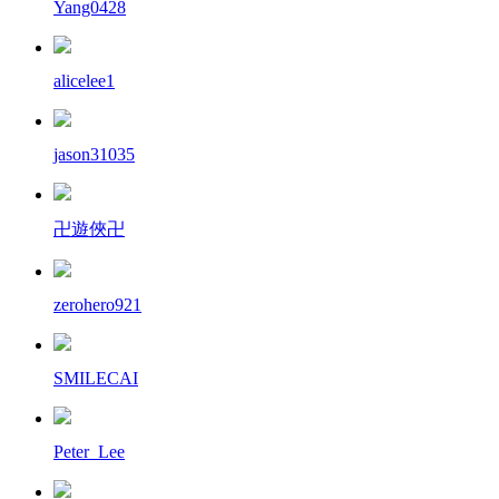
Yang0428
alicelee1
jason31035
卍遊俠卍
zerohero921
SMILECAI
Peter_Lee