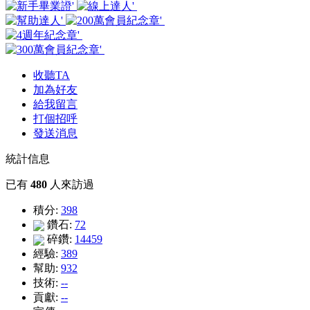
收聽TA
加為好友
給我留言
打個招呼
發送消息
統計信息
已有
480
人來訪過
積分:
398
鑽石:
72
碎鑽:
14459
經驗:
389
幫助:
932
技術:
--
貢獻:
--