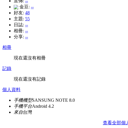
宣傳:
--
金豆:
--
好友:
48
主題:
55
日誌:
--
相冊:
--
分享:
--
相冊
現在還沒有相冊
記錄
現在還沒有記錄
個人資料
手機機型
SANSUNG NOTE 8.0
手機平台
Android 4.2
來自
台灣
查看全部個