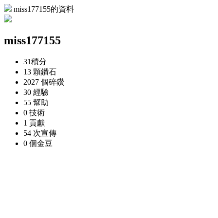
miss177155的資料
miss177155
31
積分
13 顆
鑽石
2027 個
碎鑽
30
經驗
55
幫助
0
技術
1
貢獻
54 次
宣傳
0 個
金豆