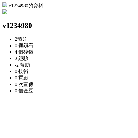
v1234980的資料
v1234980
2
積分
0 顆
鑽石
4 個
碎鑽
2
經驗
-2
幫助
0
技術
0
貢獻
0 次
宣傳
0 個
金豆