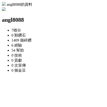
angl8088的資料
angl8088
7
積分
0 顆
鑽石
1409 個
碎鑽
6
經驗
54
幫助
0
技術
0
貢獻
0 次
宣傳
0 個
金豆