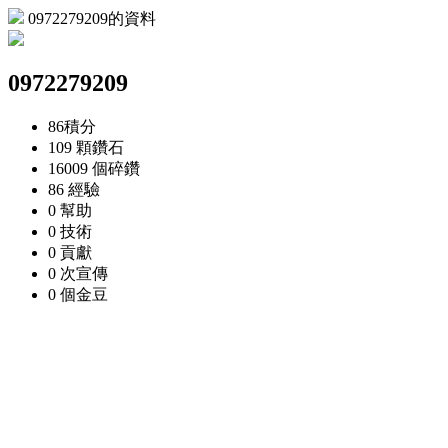
0972279209的資料
0972279209
86
積分
109 顆
鑽石
16009 個
碎鑽
86
經驗
0
幫助
0
技術
0
貢獻
0 次
宣傳
0 個
金豆