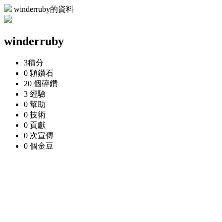
winderruby的資料
winderruby
3
積分
0 顆
鑽石
20 個
碎鑽
3
經驗
0
幫助
0
技術
0
貢獻
0 次
宣傳
0 個
金豆