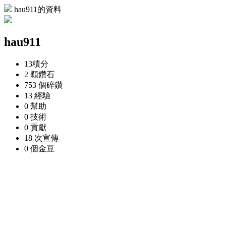
hau911的資料
hau911
13
積分
2 顆
鑽石
753 個
碎鑽
13
經驗
0
幫助
0
技術
0
貢獻
18 次
宣傳
0 個
金豆