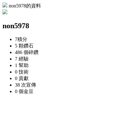
non5978的資料
non5978
7
積分
5 顆
鑽石
486 個
碎鑽
7
經驗
1
幫助
0
技術
0
貢獻
38 次
宣傳
0 個
金豆