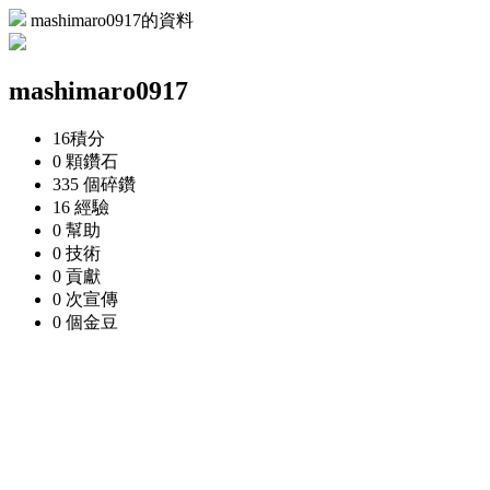
mashimaro0917的資料
mashimaro0917
16
積分
0 顆
鑽石
335 個
碎鑽
16
經驗
0
幫助
0
技術
0
貢獻
0 次
宣傳
0 個
金豆