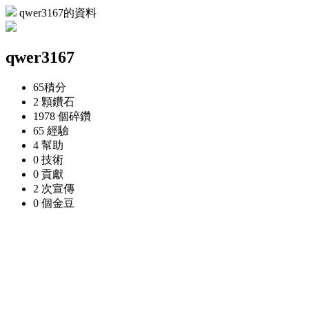
qwer3167的資料
qwer3167
65
積分
2 顆
鑽石
1978 個
碎鑽
65
經驗
4
幫助
0
技術
0
貢獻
2 次
宣傳
0 個
金豆