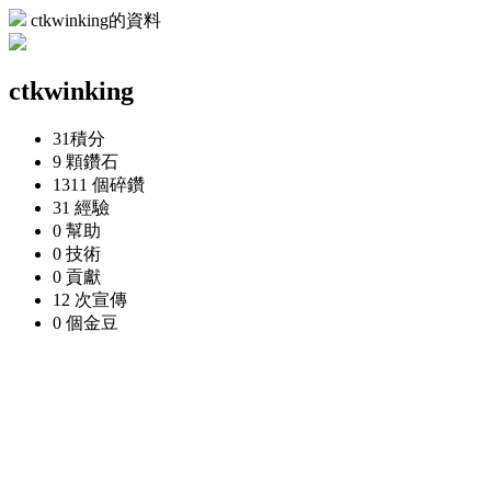
ctkwinking的資料
ctkwinking
31
積分
9 顆
鑽石
1311 個
碎鑽
31
經驗
0
幫助
0
技術
0
貢獻
12 次
宣傳
0 個
金豆