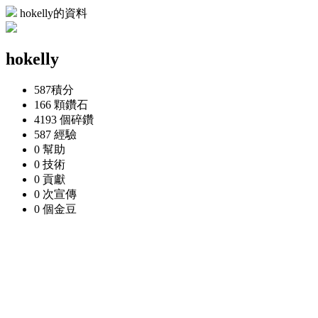
hokelly的資料
hokelly
587
積分
166 顆
鑽石
4193 個
碎鑽
587
經驗
0
幫助
0
技術
0
貢獻
0 次
宣傳
0 個
金豆