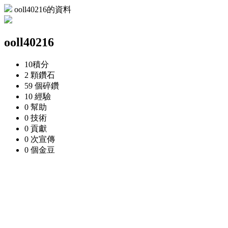
ooll40216的資料
ooll40216
10
積分
2 顆
鑽石
59 個
碎鑽
10
經驗
0
幫助
0
技術
0
貢獻
0 次
宣傳
0 個
金豆