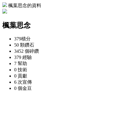
楓葉思念的資料
楓葉思念
379
積分
50 顆
鑽石
3452 個
碎鑽
379
經驗
7
幫助
0
技術
0
貢獻
6 次
宣傳
0 個
金豆