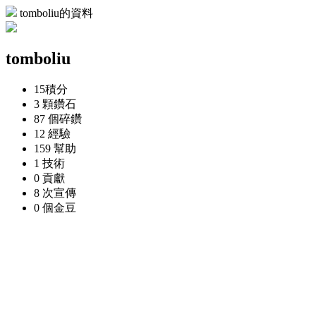
tomboliu的資料
tomboliu
15
積分
3 顆
鑽石
87 個
碎鑽
12
經驗
159
幫助
1
技術
0
貢獻
8 次
宣傳
0 個
金豆