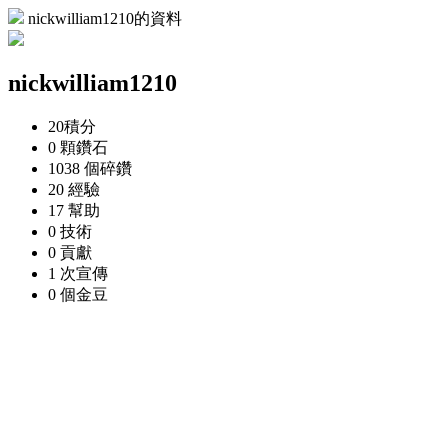
nickwilliam1210的資料
nickwilliam1210
20
積分
0 顆
鑽石
1038 個
碎鑽
20
經驗
17
幫助
0
技術
0
貢獻
1 次
宣傳
0 個
金豆