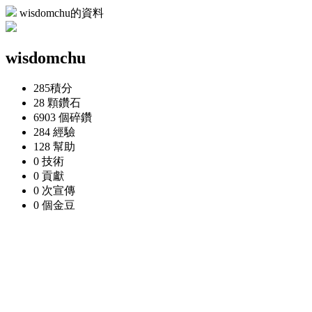
wisdomchu的資料
wisdomchu
285
積分
28 顆
鑽石
6903 個
碎鑽
284
經驗
128
幫助
0
技術
0
貢獻
0 次
宣傳
0 個
金豆